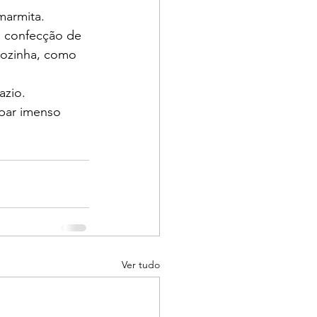
marmita.
a confecção de 
cozinha, como 
azio.
upar imenso 
Ver tudo