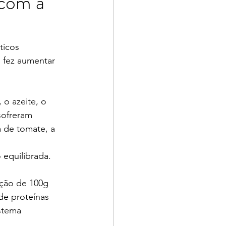
 com a
icos 
 fez aumentar 
o azeite, o 
sofreram 
 de tomate, a 
equilibrada. 
rção de 100g 
de proteínas 
stema 