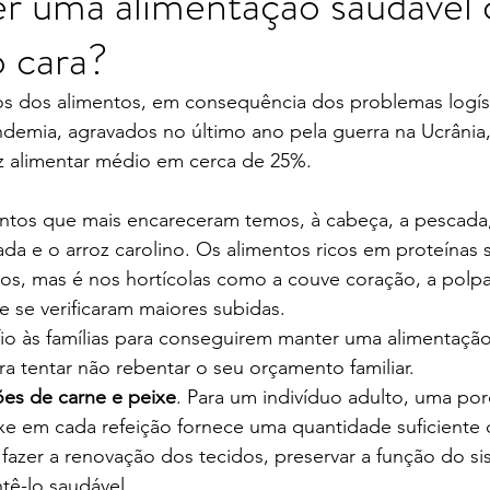
r uma alimentação saudável
 cara?
 dos alimentos, em consequência dos problemas logíst
demia, agravados no último ano pela guerra na Ucrânia,
 alimentar médio em cerca de 25%.
ntos que mais encareceram temos, à cabeça, a pescada, 
sada e o arroz carolino. Os alimentos ricos em proteínas 
vos, mas é nos hortícolas como a couve coração, a polpa
 se verificaram maiores subidas.
io às famílias para conseguirem manter uma alimentação 
ra tentar não rebentar o seu orçamento familiar.
es de carne e peixe
. Para um indivíduo adulto, uma po
xe em cada refeição fornece uma quantidade suficiente 
fazer a renovação dos tecidos, preservar a função do si
tê-lo saudável.