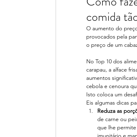
Como faze
comida tão
O aumento do preços
provocados pela pan
o preço de um cabaz
No Top 10 dos alime
carapau, a alface fri
aumentos significati
cebola e cenoura que
Isto coloca um desaf
Eis algumas dicas pa
Reduza as porçõ
de carne ou pei
que lhe permite 
imunitário e man