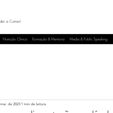
nder a Comer!
Nutrição Clínica
Formação & Mentoria
Media & Public Speaking
 mai. de 2023
1 min de leitura