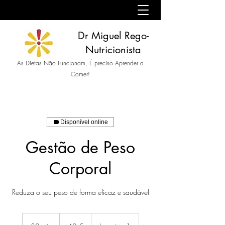
Dr Miguel Rego-
Nutricionista
As Dietas Não Funcionam, É preciso Aprender a
Comer!
Disponível online
Gestão de Peso
Corporal
Reduza o seu peso de forma eficaz e saudável
40
euros