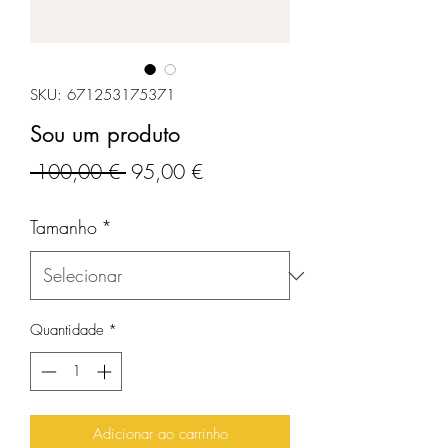
SKU: 671253175371
Sou um produto
Preço
Preço
 100,00 € 
95,00 €
normal
promocional
Tamanho
*
Quantidade
*
Adicionar ao carrinho