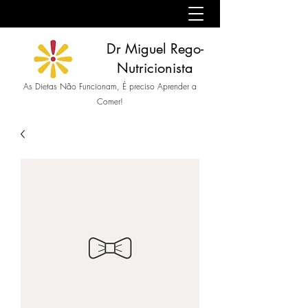
Dr Miguel Rego-
Nutricionista
As Dietas Não Funcionam, É preciso Aprender a
Comer!